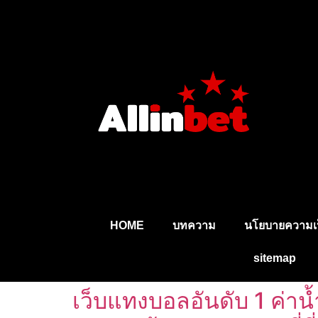
HOME
บทความ
นโยบายความเป
sitemap
เว็บแทงบอลอันดับ 1 ค่าน้