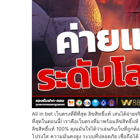
All in bet เว็บตรงที่ดีที่สุด ลิขสิทธิ์แท้ เล่นได
ที่สุดในตอนนี้! เราคือเว็บตรงที่มาพร้อมลิขสิท
ลิขสิทธิ์แท้ 100% คุณมั่นใจได้ว่าเล่นกับเว็บที่
โปร่งใส ความมั่นคงสูง ระบบที่ปลอดภัย เชื่อถือได