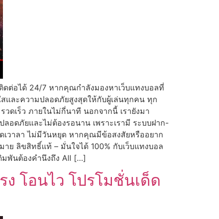
 ติดต่อได้ 24/7 หากคุณกำลังมองหาเว็บแทงบอลที่
งใสและความปลอดภัยสูงสุดให้กับผู้เล่นทุกคน ทุก
รวดเร็ว ภายในไม่กี่นาที นอกจากนี้ เรายังมา
จะปลอดภัยและไม่ต้องรอนาน เพราะเรามี ระบบฝาก-
เวาลา ไม่มีวันหยุด หากคุณมีข้อสงสัยหรืออยาก
าย ลิขสิทธิ์แท้ – มั่นใจได้ 100% กับเว็บแทงบอล
ดิมพันต้องคำนึงถึง All […]
อนตรง โอนไว โปรโมชั่นเด็ด