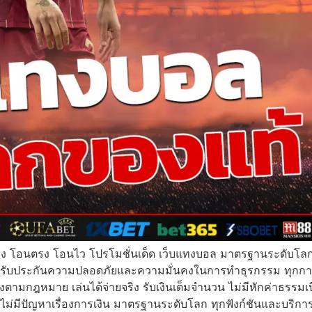
้จ่ายจริง โอนตรง โอนไว โปรโมชั่นเด็ด เว็บแทงบอล มาตรฐานระดับโลก ย
ธิ์แท้ รับประกันความปลอดภัยและความมั่นคงในการทำธุรกรรม ทุกก
ถูกต้องตามกฎหมาย เล่นได้จ่ายจริง รับเงินเต็มจำนวน ไม่มีหักค่า
้ ไม่มีปัญหาเรื่องการเงิน มาตรฐานระดับโลก ทุกฟังก์ชันและบริการ