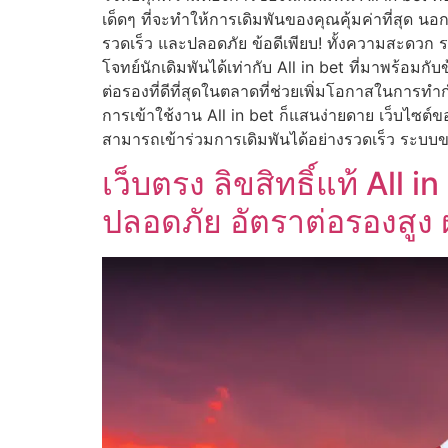
เด็ดๆ ที่จะทำให้การเดิมพันของคุณคุ้มค่าที่สุด
รวดเร็ว และปลอดภัย ข้อดีเพียบ! ทั้งความสะดวก ร
โจทย์นักเดิมพันได้เท่ากับ All in bet ที่มาพร้
ต่อรองที่ดีที่สุดในตลาดที่ช่วยเพิ่มโอกาสในการท
การเข้าใช้งาน All in bet ก็แสนง่ายดาย เว็บไซต์
สามารถเข้าร่วมการเดิมพันได้อย่างรวดเร็ว ระบบ
เว็บตรง ลิขสิทธิ์แท้ Al
ปลอดภัย อัตราต่อรองสูง