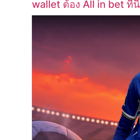
wallet ต้อง All in bet ที่นี่